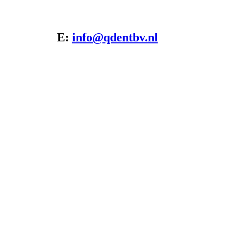
Mgr. Nolenslaan 59
3119 EA Schiedam
T: 010-4737348
E:
info@qdentbv.nl